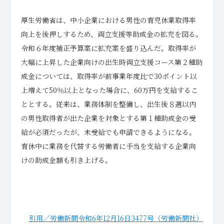
厚生労働省は、中小企業における男性の育児休業取得率
向上を後押しするため、両立支援等助成金の拡充を図る。
令和６年度補正予算案に拡充案を盛り込んだ。取得率が
大幅に上昇した企業向けの出生時両立支援コース第２種助
成金については、取得率が前事業年度比で30ポイント以
上増えて50％以上となった場合に、60万円を支給するこ
ととする。従来は、業務体制を整備し、出生後８週以内
の男性取得者が出た企業を対象とする第１種助成金の受
給が必須だったが、未受給でも申請できるようになる。
育休中に業務を代替する労働者に手当を支給する企業向
けの助成金額も引き上げる。
引用／労働新聞令和6年12月16日3477号（労働新聞社）